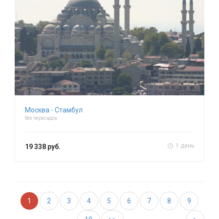
Москва - Стамбул
без пересадок
1 день
19 338 руб.
1
2
3
4
5
6
7
8
9