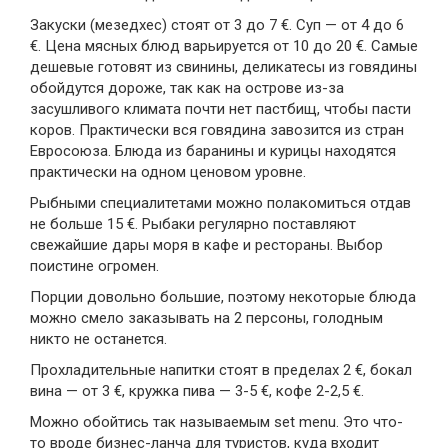
Закуски (мезедхес) стоят от 3 до 7 €. Суп — от 4 до 6
€. Цена мясных блюд варьируется от 10 до 20 €. Самые
дешевые готовят из свинины, деликатесы из говядины
обойдутся дороже, так как на острове из-за
засушливого климата почти нет пастбищ, чтобы пасти
коров. Практически вся говядина завозится из стран
Евросоюза. Блюда из баранины и курицы находятся
практически на одном ценовом уровне.
Рыбными специалитетами можно полакомиться отдав
не больше 15 €. Рыбаки регулярно поставляют
свежайшие дары моря в кафе и рестораны. Выбор
поистине огромен.
Порции довольно большие, поэтому некоторые блюда
можно смело заказывать на 2 персоны, голодным
никто не останется.
Прохладительные напитки стоят в пределах 2 €, бокал
вина — от 3 €, кружка пива — 3-5 €, кофе 2-2,5 €.
Можно обойтись так называемым set menu. Это что-
то вроде бизнес-ланча для туристов, куда входит