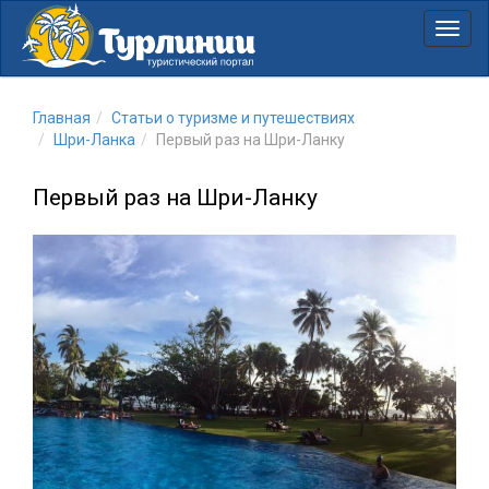
Нави
Главная
Статьи о туризме и путешествиях
Шри-Ланка
Первый раз на Шри-Ланку
Первый раз на Шри-Ланку