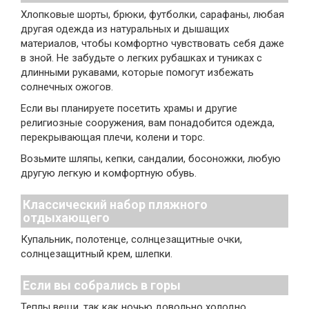
Хлопковые шорты, брюки, футболки, сарафаны, любая
другая одежда из натуральных и дышащих
материалов, чтобы комфортно чувствовать себя даже
в зной. Не забудьте о легких рубашках и туниках с
длинными рукавами, которые помогут избежать
солнечных ожогов.
Если вы планируете посетить храмы и другие
религиозные сооружения, вам понадобится одежда,
перекрывающая плечи, колени и торс.
Возьмите шляпы, кепки, сандалии, босоножки, любую
другую легкую и комфортную обувь.
Классический набор пляжного
отдыхающего
Купальник, полотенце, солнцезащитные очки,
солнцезащитный крем, шлепки.
Если вы собрались в горы
Теплы вещи, так как ночью довольно холодно,