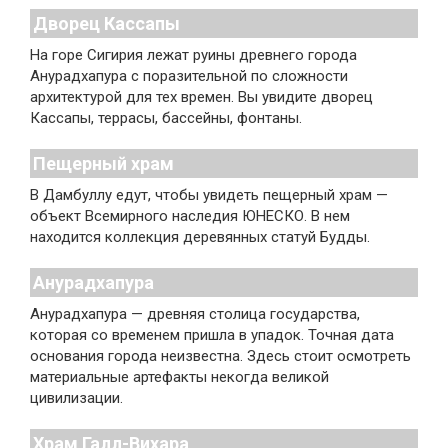
Дворец Кассапы
На горе Сигирия лежат руины древнего города
Анурадхапура с поразительной по сложности
архитектурой для тех времен. Вы увидите дворец
Кассапы, террасы, бассейны, фонтаны.
Пещерный храм
В Дамбуллу едут, чтобы увидеть пещерный храм —
объект Всемирного наследия ЮНЕСКО. В нем
находится коллекция деревянных статуй Будды.
Анурадхапура
Анурадхапура — древняя столица государства,
которая со временем пришла в упадок. Точная дата
основания города неизвестна. Здесь стоит осмотреть
материальные артефакты некогда великой
цивилизации.
Храм Галл-Вихара