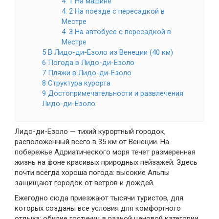
4. 1 На машине
4. 2 На поезде с пересадкой в
Местре
4. 3 На автобусе с пересадкой в
Местре
5 В Лидо-ди-Езоло из Венеции (40 км)
6 Погода в Лидо-ди-Езоло
7 Пляжи в Лидо-ди-Езоло
8 Структура курорта
9 Достопримечательности и развлечения
Лидо-ди-Езоло
Лидо-ди-Езоло — тихий курортный городок,
расположенный всего в 35 км от Венеции. На
побережье Адриатического моря течет размеренная
жизнь на фоне красивых природных пейзажей. Здесь
почти всегда хороша погода: высокие Альпы
защищают городок от ветров и дождей.
Ежегодно сюда приезжают тысячи туристов, для
которых созданы все условия для комфортного
отдыха: обилие гостиниц в разной ценовой категории,