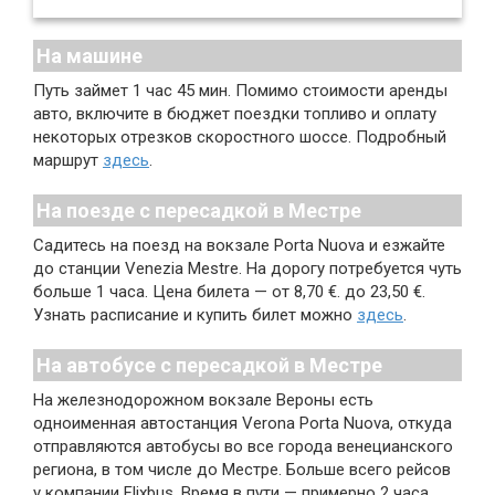
На машине
Путь займет 1 час 45 мин. Помимо стоимости аренды
авто, включите в бюджет поездки топливо и оплату
некоторых отрезков скоростного шоссе. Подробный
маршрут
здесь
.
На поезде с пересадкой в Местре
Садитесь на поезд на вокзале Porta Nuova и езжайте
до станции Venezia Mestre. На дорогу потребуется чуть
больше 1 часа. Цена билета — от 8,70 €. до 23,50 €.
Узнать расписание и купить билет можно
здесь
.
На автобусе с пересадкой в Местре
На железнодорожном вокзале Вероны есть
одноименная автостанция Verona Porta Nuova, откуда
отправляются автобусы во все города венецианского
региона, в том числе до Местре. Больше всего рейсов
у компании Flixbus. Время в пути — примерно 2 часа.