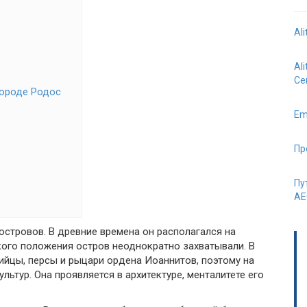
Al
Al
Се
городе Родос
Em
Пр
Пу
AE
островов. В древние времена он располагался на
кого положения остров неоднократно захватывали. В
кийцы, персы и рыцари ордена Иоаннитов, поэтому на
льтур. Она проявляется в архитектуре, менталитете его