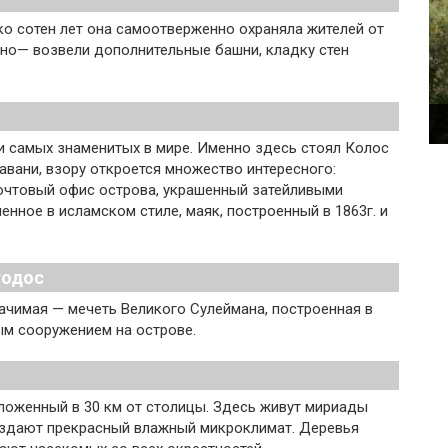
ко сотен лет она самоотверженно охраняла жителей от
ено— возвели дополнительные башни, кладку стен
и самых знаменитых в мире. Именно здесь стоял Колос
авани, взору откроется множество интересного:
почтовый офис острова, украшенный затейливыми
енное в исламском стиле, маяк, построенный в 1863г. и
Родос
начимая — мечеть Великого Сулеймана, построенная в
ым сооружением на острове.
ложенный в 30 км от столицы. Здесь живут мириады
создают прекрасный влажный микроклимат. Деревья