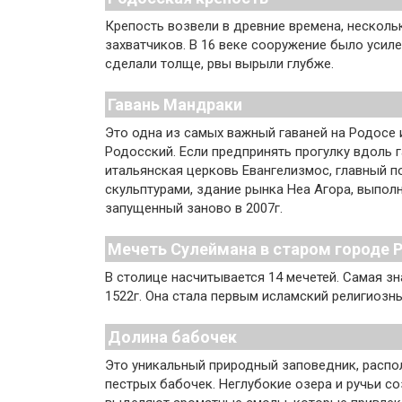
Крепость возвели в древние времена, несколь
захватчиков. В 16 веке сооружение было усил
сделали толще, рвы вырыли глубже.
Гавань Мандраки
Это одна из самых важный гаваней на Родосе 
Родосский. Если предпринять прогулку вдоль г
итальянская церковь Евангелизмос, главный 
скульптурами, здание рынка Неа Агора, выполн
запущенный заново в 2007г.
Мечеть Сулеймана в старом городе 
В столице насчитывается 14 мечетей. Самая з
1522г. Она стала первым исламский религиозн
Долина бабочек
Это уникальный природный заповедник, распо
пестрых бабочек. Неглубокие озера и ручьи 