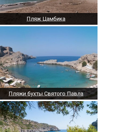
Пляж Цамбика
Пляжи бухты Святого Павла