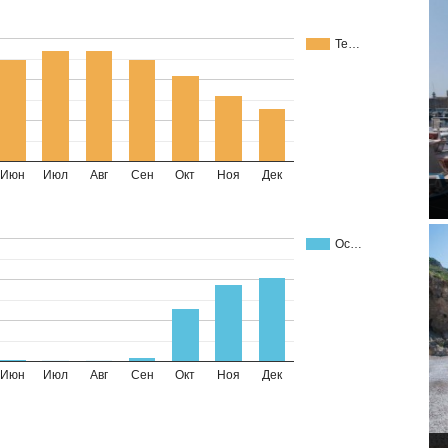
Те…
Июн
Июл
Авг
Сен
Окт
Ноя
Дек
Ос…
Июн
Июл
Авг
Сен
Окт
Ноя
Дек