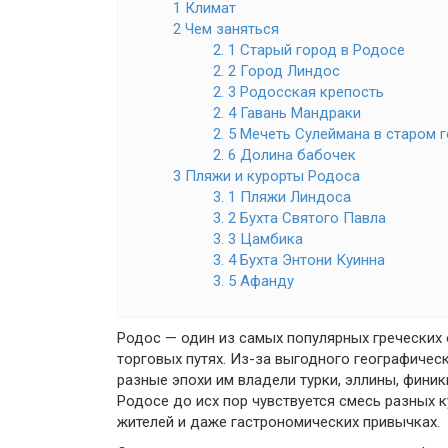
1 Климат
2 Чем заняться
2. 1 Старый город в Родосе
2. 2 Город Линдос
2. 3 Родосская крепость
2. 4 Гавань Мандраки
2. 5 Мечеть Сулеймана в старом 
2. 6 Долина бабочек
3 Пляжи и курорты Родоса
3. 1 Пляжи Линдоса
3. 2 Бухта Святого Павла
3. 3 Цамбика
3. 4 Бухта Энтони Куинна
3. 5 Афанду
Родос — один из самых популярных греческих 
торговых путях. Из-за выгодного географичес
разные эпохи им владели турки, эллины, фини
Родосе до исх пор чувствуется смесь разных ку
жителей и даже гастрономических привычках.