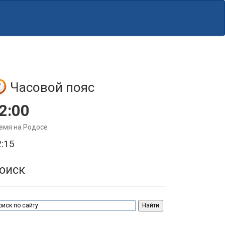
Часовой пояс
2:00
емя на Родосе
2:15
оиск