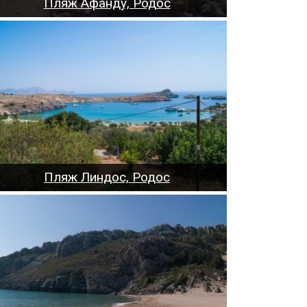
Пляж Афанду, Родос
Пляж Линдос, Родос