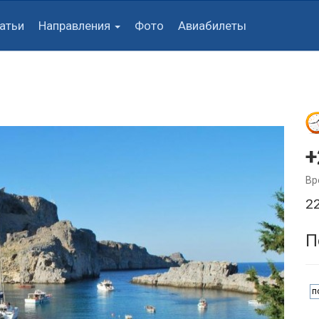
атьи
Направления
Фото
Авиабилеты
+
Вр
2
П