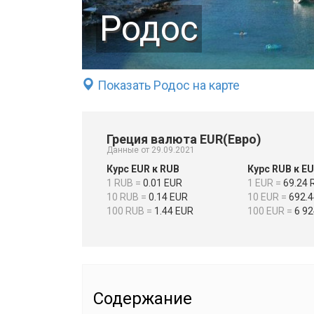
Родос
Показать Родос на карте
Греция валюта EUR(Евро)
Данные от 29.09.2021
Курс EUR к RUB
Курс RUB к E
1 RUB =
0.01 EUR
1 EUR =
69.24 
10 RUB =
0.14 EUR
10 EUR =
692.4
100 RUB =
1.44 EUR
100 EUR =
6 92
Содержание