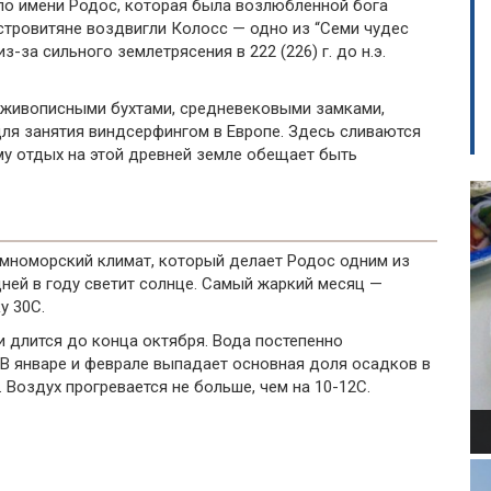
по имени Родос, которая была возлюбленной бога
островитяне воздвигли Колосс — одно из “Семи чудес
-за сильного землетрясения в 222 (226) г. до н.э.
 живописными бухтами, средневековыми замками,
ля занятия виндсерфингом в Европе. Здесь сливаются
му отдых на этой древней земле обещает быть
емноморский климат, который делает Родос одним из
дней в году светит солнце. Самый жаркий месяц —
у 30С.
и длится до конца октября. Вода постепенно
. В январе и феврале выпадает основная доля осадков в
Воздух прогревается не больше, чем на 10-12С.