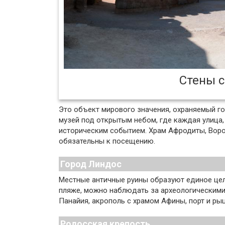
Стены с
Это объект мирового значения, охраняемый г
музей под открытым небом, где каждая улица
историческим событием. Храм Афродиты, Воро
обязательны к посещению.
Город Линдос
Местные античные руины образуют единое цел
пляже, можно наблюдать за археологическими
Панайия, акрополь с храмом Афины, порт и ры
Родосская крепость