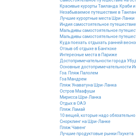
Самостоятельное путешествие на ост
Красивые курорты Таиланда: Краби и
Незабываемое путешествие в Таила
Лучшие курортные места Шри-Ланки
Индия самостоятельное путешествие
Мальдивы самостоятельное путешест
Мальдивы самостоятельное путешест
Куда поехать отдыхать ранней весно
Отзыв об отдыхе в Бангкоке
Интересные места в Париже
Достопримечательности города Убуд
Основные достопримечательности И
Гоа. Пляж Палолем
Гоа Мандрем
Пляж Унаватуна Шри-Ланка
Остров Маафуши
Мирисса Шри-Ланка
Отдых в ОАЭ
Пляж Ламай
10 вещей, которые надо обязательно
Снорклинг на Шри-Ланке
Пляж Чавенг
Лучшие продуктовые рынки Пхукета