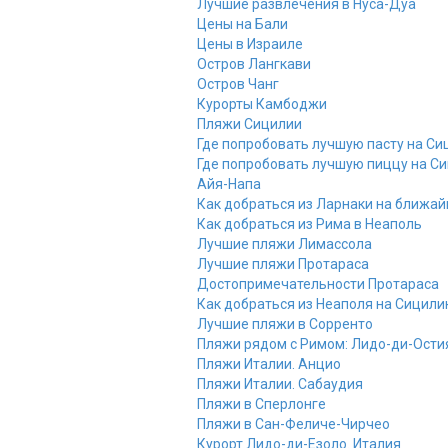
Лучшие развлечения в Нуса-Дуа
Цены на Бали
Цены в Израиле
Остров Лангкави
Остров Чанг
Курорты Камбоджи
Пляжи Сицилии
Где попробовать лучшую пасту на Си
Где попробовать лучшую пиццу на С
Айя-Напа
Как добраться из Ларнаки на ближа
Как добраться из Рима в Неаполь
Лучшие пляжи Лимассола
Лучшие пляжи Протараса
Достопримечательности Протараса
Как добраться из Неаполя на Сицил
Лучшие пляжи в Сорренто
Пляжи рядом с Римом: Лидо-ди-Ости
Пляжи Италии. Анцио
Пляжи Италии. Сабаудия
Пляжи в Сперлонге
Пляжи в Сан-Феличе-Чирчео
Курорт Лидо-ди-Езоло. Италия