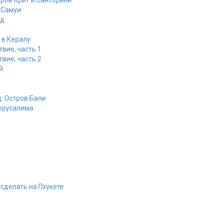
ров Крит и Санторини
 Самуи
нд
 в Кералу
вие, часть 1
вие, часть 2
й
. Остров Бали
ерусалима
 сделать на Пхукете