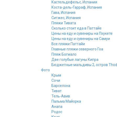
Кастельдефельс, Испания
Коста-дель-Гарраф, Испания
Гава, Испания
Ситжес, Испания
Пляжи Тивата
Сколько стоит еда в Паттайе
Цены на еду и сувениры на Пхукете
Цены на еду и сувениры на Самуи
Все пляжи Паттайи
Главные пляжи северного Гоа
Пляж Богмало
Две голубые лагуны Кипра
Бюджетные мальдивы 2, остров Tho
Фото
Крым
Сочи
Барселона
Тиват
Тель-Авив
Пальма Майорка
Анапа
Родос