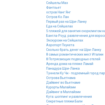
Сейшелы Маэ
Фантхьет
остров Нанг Янг
Остров Ко Лан
Первый раз на Шри-Ланку
Еда на Сейшелах
5 пляжей для занятия снорклингом н
Бангла-Роуд: развлечения для взрос
Экскурсии на Сейшелах
Аэропорт Пхукета
Сколько брать денег на Шри-Ланку
8 самых романтических мест Италии
8 Потрясающих подводных отелей
Аренда дома на пляже Ламай
Панадура Шри-Ланка
Туннели Ку Чи - подземный город па
Острова Вьетнама
Дайвинг во Вьетнаме
Курорты Малайзии
Дайвинг в Маллайзии
Кута: шоппинг и развлечения
Секретные пляжи Бали