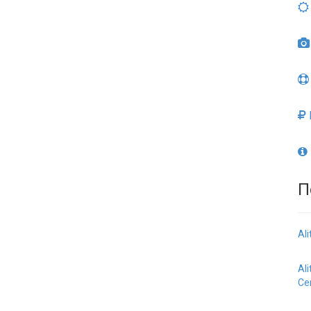
П
Al
Al
Се