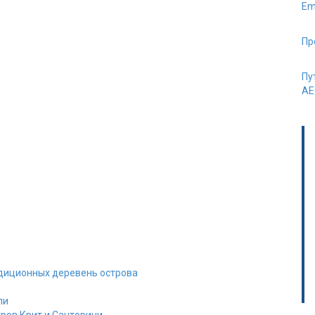
Em
Пр
Пу
AE
адиционных деревень острова
ли