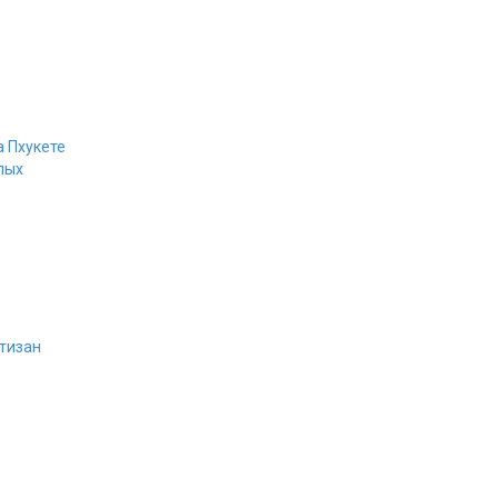
а Пхукете
лых
ртизан