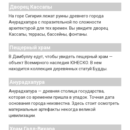
Дворец Кассапы
На горе Сигирия лежат руины древнего города
Анурадхапура с поразительной по сложности
архитектурой для тех времен. Вы увидите дворец
Кассапы, террасы, бассейны, фонтаны.
Пещерный храм
В Дамбуллу едут, чтобы увидеть пещерный храм —
объект Всемирного наследия ЮНЕСКО. В нем
находится коллекция деревянных статуй Будды.
Анурадхапура
Анурадхапура — древняя столица государства,
которая со временем пришла в упадок. Точная дата
основания города неизвестна. Здесь стоит осмотреть
материальные артефакты некогда великой
цивилизации.
Храм Галл-Вихара