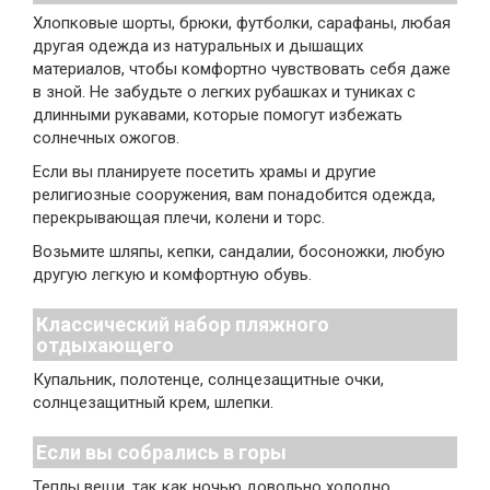
Хлопковые шорты, брюки, футболки, сарафаны, любая
другая одежда из натуральных и дышащих
материалов, чтобы комфортно чувствовать себя даже
в зной. Не забудьте о легких рубашках и туниках с
длинными рукавами, которые помогут избежать
солнечных ожогов.
Если вы планируете посетить храмы и другие
религиозные сооружения, вам понадобится одежда,
перекрывающая плечи, колени и торс.
Возьмите шляпы, кепки, сандалии, босоножки, любую
другую легкую и комфортную обувь.
Классический набор пляжного
отдыхающего
Купальник, полотенце, солнцезащитные очки,
солнцезащитный крем, шлепки.
Если вы собрались в горы
Теплы вещи, так как ночью довольно холодно,