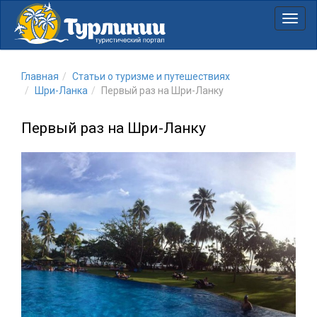
Нави
Главная
Статьи о туризме и путешествиях
Шри-Ланка
Первый раз на Шри-Ланку
Первый раз на Шри-Ланку