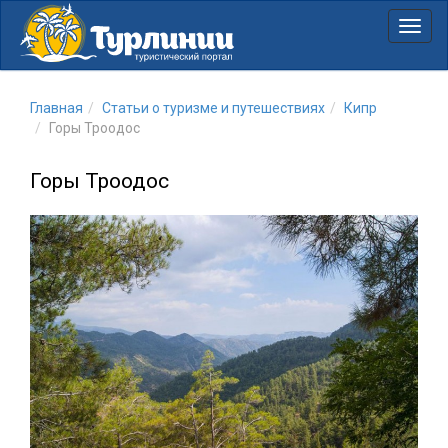
Нави
Главная
Статьи о туризме и путешествиях
Кипр
Горы Троодос
Горы Троодос