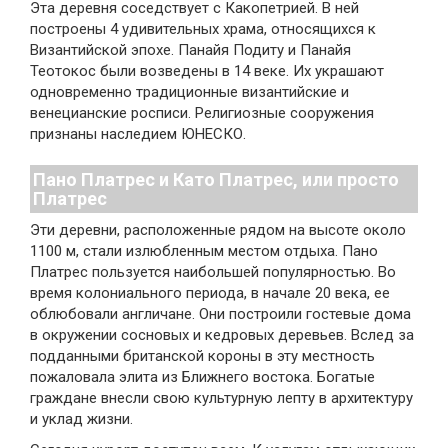
Эта деревня соседствует с Какопетрией. В ней
построены 4 удивительных храма, относящихся к
Византийской эпохе. Панайя Подиту и Панайя
Теотокос были возведены в 14 веке. Их украшают
одновременно традиционные византийские и
венецианские росписи. Религиозные сооружения
признаны наследием ЮНЕСКО.
Пано Платрес и Като Платрес, или просто
Платрес
Эти деревни, расположенные рядом на высоте около
1100 м, стали излюбленным местом отдыха. Пано
Платрес пользуется наибольшей популярностью. Во
время колониального периода, в начале 20 века, ее
облюбовали англичане. Они построили гостевые дома
в окружении сосновых и кедровых деревьев. Вслед за
подданными британской короны в эту местность
пожаловала элита из Ближнего востока. Богатые
граждане внесли свою культурную лепту в архитектуру
и уклад жизни.