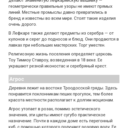
делают знаменитую лефкарийскую вышивку —
геометрически правильные узоры не имеют прямых
линий. Местные промыслы давно превратились в
бренд и известны во всем мире. Стоят такие изделия
очень дорого.
В Лефкаре также делают предметы из серебра — от
кулонов и серег до подносов и блюд. Они продаются в
лавках при небольших мастерских. Торг уместен.
Религиозную жизнь поселения определяет церковь
Toy Тимиоу Ставроу, возведенная в 18 веке. Ее
украшают резной иконостас и серебряный крест.
Агрос
Деревня лежит на востоке Троодосской гряды. Здесь
понравится поклонникам пеших прогулок, тем более
красота местности располагает к долгим моционам.
Агрос утопает в розах, помимо эстетического
значения, эти цветы имеют сугубо практическое
назначение. Почти в каждом доме есть перегонный
куб, с помощью которого получают розовую воду. Ее