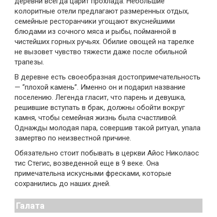
деревни всегда царит прохлада. Небольшие
колоритные отели предлагают размеренных отдых,
семейные ресторанчики угощают вкуснейшими
блюдами из сочного мяса и рыбы, пойманной в
чистейших горных ручьях. Обилие овощей на тарелке
не вызовет чувство тяжести даже после обильной
трапезы.
В деревне есть своеобразная достопримечательность
— “плохой камень”. Именно он и подарил название
поселению. Легенда гласит, что парень и девушка,
решившие вступать в брак, должны обойти вокруг
камня, чтобы семейная жизнь была счастливой.
Однажды молодая пара, совершив такой ритуал, упала
замертво по неизвестной причине.
Обязательно стоит побывать в церкви Айос Николаос
тис Стегис, возведенной еще в 9 веке. Она
примечательна искусными фресками, которые
сохранились до наших дней.
Галата