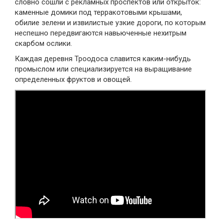
словно сошли с рекламных проспектов или открыток:
каменные домики под терракотовыми крышами,
обилие зелени и извилистые узкие дороги, по которым
неспешно передвигаются навьюченные нехитрым
скарбом ослики.
Каждая деревня Троодоса славится каким-нибудь
промыслом или специализируется на выращивание
определенных фруктов и овощей.