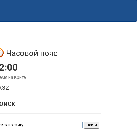
Часовой пояс
2:00
емя на Крите
0:32
оиск