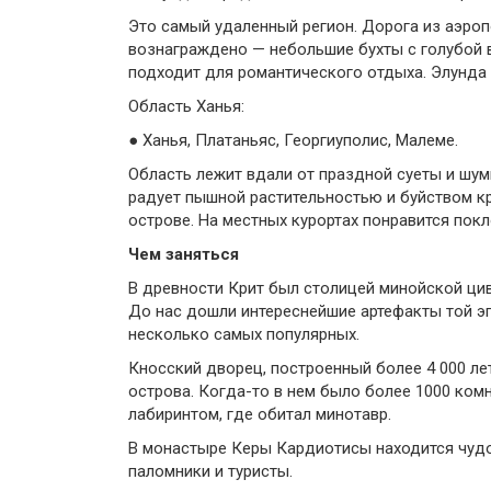
Это самый удаленный регион. Дорога из аэропо
вознаграждено — небольшие бухты с голубой в
подходит для романтического отдыха. Элунда 
Область Ханья:
● Ханья, Платаньяс, Георгиуполис, Малеме.
Область лежит вдали от праздной суеты и шу
радует пышной растительностью и буйством к
острове. На местных курортах понравится пок
Чем заняться
В древности Крит был столицей минойской ци
До нас дошли интереснейшие артефакты той э
несколько самых популярных.
Кносский дворец, построенный более 4 000 ле
острова. Когда-то в нем было более 1000 ком
лабиринтом, где обитал минотавр.
В монастыре Керы Кардиотисы находится чудо
паломники и туристы.