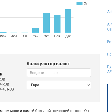
Ос…
Al
Al
Се
Июн
Июл
Авг
Сен
Окт
Ноя
Дек
Em
Пр
Калькулятор валют
Пу
AE
UR
RUB
4 RUB
4.40 RUB
емном море и самый большой греческий остров. Он