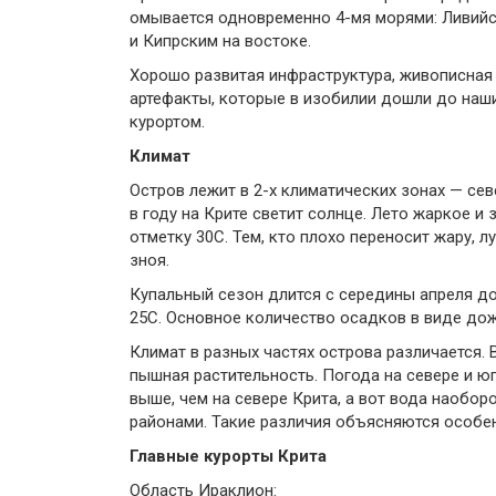
омывается одновременно 4-мя морями: Ливийск
и Кипрским на востоке.
Хорошо развитая инфраструктура, живописная 
артефакты, которые в изобилии дошли до наш
курортом.
Климат
Остров лежит в 2-х климатических зонах — се
в году на Крите светит солнце. Лето жаркое и
отметку 30С. Тем, кто плохо переносит жару, л
зноя.
Купальный сезон длится с середины апреля до
25С. Основное количество осадков в виде до
Климат в разных частях острова различается.
пышная растительность. Погода на севере и юг
выше, чем на севере Крита, а вот вода наобо
районами. Такие различия объясняются особе
Главные курорты Крита
Область Ираклион: