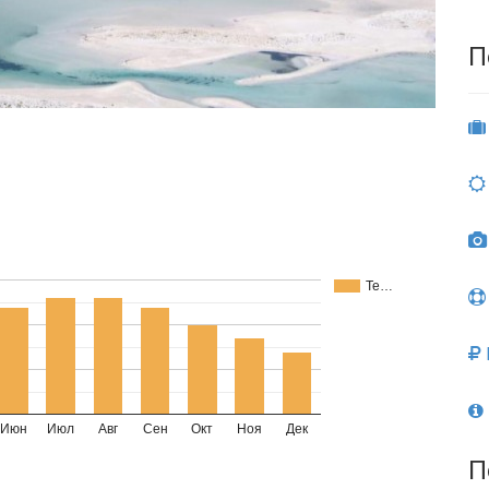
П
Те…
Июн
Июл
Авг
Сен
Окт
Ноя
Дек
П