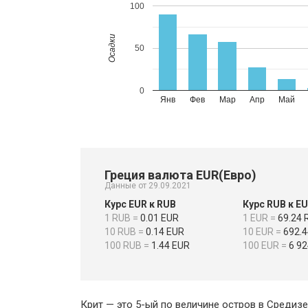
100
Осадки
50
0
Янв
Фев
Мар
Апр
Май
Греция валюта EUR(Евро)
Данные от 29.09.2021
Курс EUR к RUB
Курс RUB к E
1 RUB =
0.01 EUR
1 EUR =
69.24 
10 RUB =
0.14 EUR
10 EUR =
692.4
100 RUB =
1.44 EUR
100 EUR =
6 92
Крит — это 5-ый по величине остров в Средиз