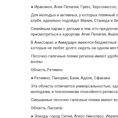
● Ираклион, Агия Пелагия, Гувес, Херсониссос
Для молодых и активных, у которых пляжный о
клубе, идеально подойдут Малия, Сталида и Х
Семейным парам с детьми и тем, кто предпоч
присмотреться к курортам: Агия Пелагия, Анали
В Аниссарас и Аммударе имеются бюджетные 
которые не любят долго сидеть на одном месте
Песочно-галечные пляжи региона имеют удобны
волны.
Область Ретимно:
● Ретимно, Панормо, Бали, Аделе, Сфакаки.
Эта область отличается универсальностью, зд
молодежи, и поклонникам спокойного релакса
Смешанные песочно-галечные пляжи имеют вс
Область Лассити:
● Элунда, город Сития, Агиос Николаос, Иерап