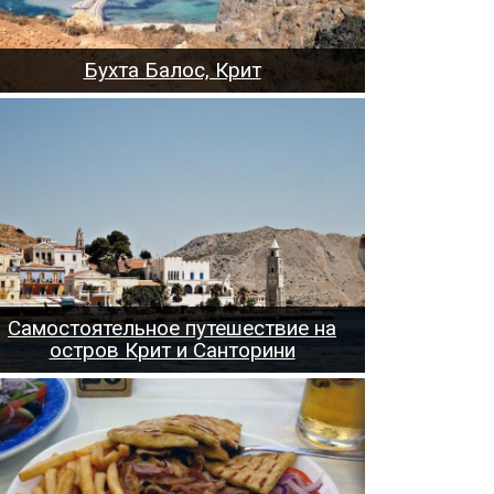
Бухта Балос, Крит
Самостоятельное путешествие на
остров Крит и Санторини