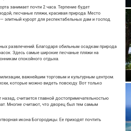
рта занимает почти 2 часа. Терпение будет
одой, песчаные пляжи, красивая природа. Место
— элитный курорт для респектабельных дам и господ.
мных развлечений. Благодаря обильным осадкам природа
расок. Здесь самые широкие песчаные пляжи на
лонникам спокойного отдыха.
вилизации, важнейшим торговым и культурным центром.
похи, которые можно видеть повсюду. Вот только
т назад, считается главной достопримечательностью
нат. Многие считают, что дворец был тем самым
творная икона Богородицы. Ее приходят почтить