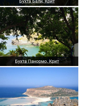
Бухта Бали, Крит
Бухта Панормо, Крит