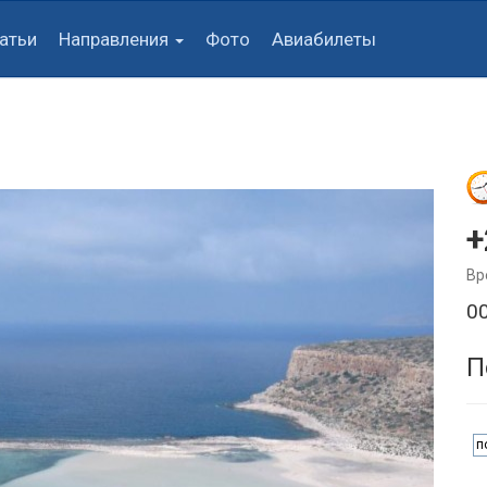
атьи
Направления
Фото
Авиабилеты
+
Вр
0
П