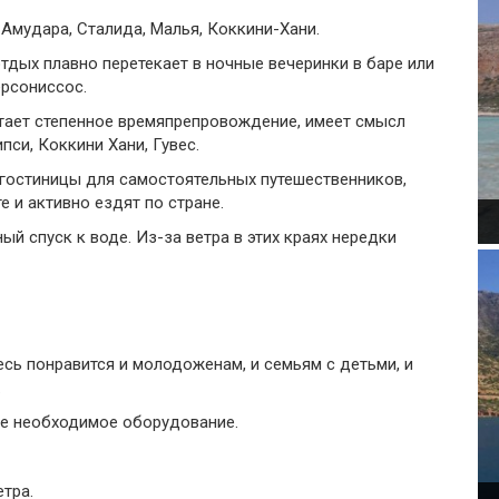
, Амудара, Сталида, Малья, Коккини-Хани.
тдых плавно перетекает в ночные вечеринки в баре или
ерсониссос.
итает степенное времяпрепровождение, имеет смысл
пси, Коккини Хани, Гувес.
гостиницы для самостоятельных путешественников,
 и активно ездят по стране.
й спуск к воде. Из-за ветра в этих краях нередки
есь понравится и молодоженам, и семьям с детьми, и
.
е необходимое оборудование.
етра.