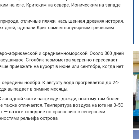
им на юге, Критским на севере, Ионическим на западе
природа, отличные пляжи, насыщенная древняя история,
их дней, сделали Крит самым популярным греческим
веро-африканской и средиземноморской. Около 300 дней
 засушливое. Столбик термометра уверенно пересекает
учше приезжать на курорт в июне или сентябре, когда нет
 середины ноября. К августу вода прогревается до 24-
ждя выпадает в зимние месяцы.
 В западной части чаще идут дожди, поэтому там более
е также отличается. Температура воздуха на юге на 3-5С
рот — на юге холоднее по сравнению с северными
нностями рельефа острова.